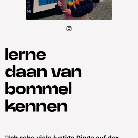
lerne
daan van
bommel
kennen
"Ich sehe viele lustige Dinge auf der