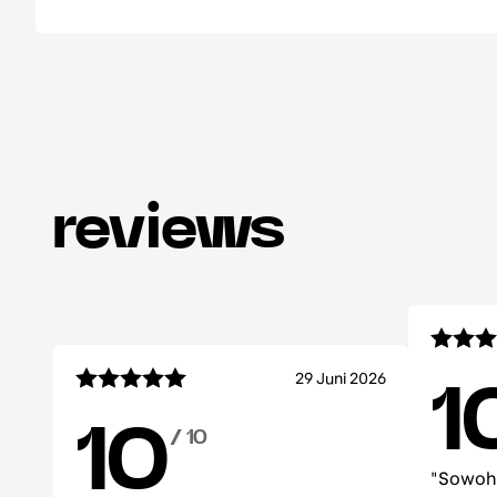
reviews
29 Juni 2026
1
10
/ 10
"Sowohl