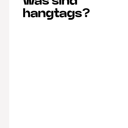
was sind
hangtags?