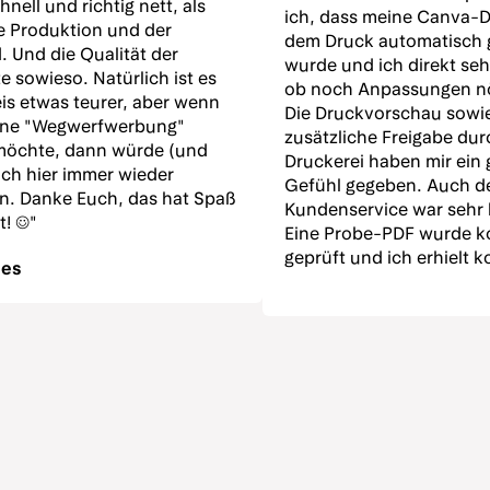
nell und richtig nett, als
ich, dass meine Canva-D
e Produktion und der
dem Druck automatisch 
. Und die Qualität der
wurde und ich direkt se
e sowieso. Natürlich ist es
ob noch Anpassungen nö
is etwas teurer, aber wenn
Die Druckvorschau sowie
ine "Wegwerfwerbung"
zusätzliche Freigabe dur
möchte, dann würde (und
Druckerei haben mir ein 
ich hier immer wieder
Gefühl gegeben. Auch d
en. Danke Euch, das hat Spaß
Kundenservice war sehr h
! ☺️"
Eine Probe-PDF wurde k
geprüft und ich erhielt 
ees
Hinweise, was für ein op
Druckergebnis noch geä
werden sollte. Die Auswa
Papieren gefällt mir sehr
Preis-Leistungs-Verhältn
und die gedruckten Post
qualitativ hervorragend
Die Farben wirken schön,
fühlen sich hochwertig a