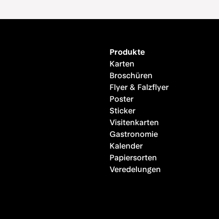
Lieferung erfolgte schne
verpackt. Ich werde hier
wieder bestellen. "
Produkte
Karten
Broschüren
Flyer & Falzflyer
Poster
Sticker
Visitenkarten
Gastronomie
Kalender
Papiersorten
Veredelungen