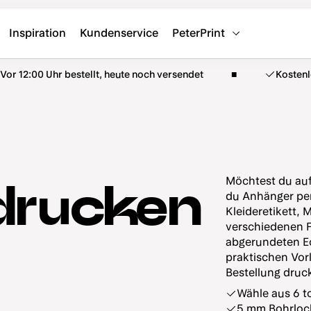
Inspiration
Kundenservice
PeterPrint
Vor 12:00 Uhr bestellt, heute noch versendet
Kosten
Möchtest du auf
drucken
du Anhänger per
Kleideretikett,
verschiedenen F
abgerundeten Ec
praktischen Vorl
Bestellung druc
Wähle aus 6 t
5 mm Bohrloch