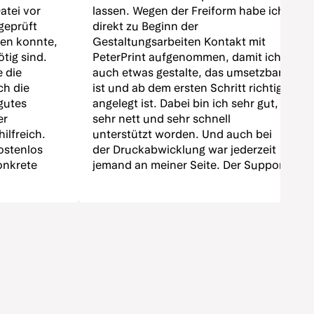
atei vor
lassen. Wegen der Freiform habe ich
geprüft
direkt zu Beginn der
hen konnte,
Gestaltungsarbeiten Kontakt mit
tig sind.
PeterPrint aufgenommen, damit ich
 die
auch etwas gestalte, das umsetzbar
ch die
ist und ab dem ersten Schritt richtig
gutes
angelegt ist. Dabei bin ich sehr gut,
er
sehr nett und sehr schnell
ilfreich.
unterstützt worden. Und auch bei
ostenlos
der Druckabwicklung war jederzeit
konkrete
jemand an meiner Seite. Der Support
timales
findet auf einer sehr persönlichen
ndert
Ebene statt – kein Sprach-
hl an
Computer! Und zu guter Letzt: Das
 gut, das
Druckergebnis und die Verarbeitung
is stimmt
sind super! Und das für kleine
karten sind
Auflagenhöhen mit Stanzform!"
 geworden.
 die Karten
n und die