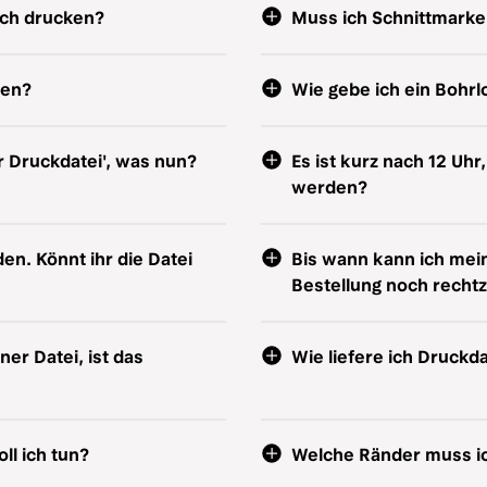
uch drucken?
Muss ich Schnittmarke
den?
Wie gebe ich ein Bohrl
r Druckdatei', was nun?
Es ist kurz nach 12 Uh
werden?
n. Könnt ihr die Datei
Bis wann kann ich mei
Bestellung noch rechtz
ner Datei, ist das
Wie liefere ich Druckd
ll ich tun?
Welche Ränder muss ic