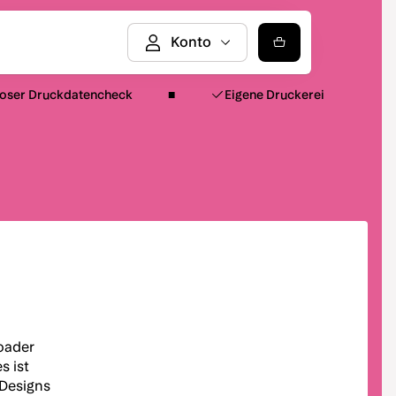
loser Druckdatencheck
Eigene Druckerei
loader
s ist
 Designs