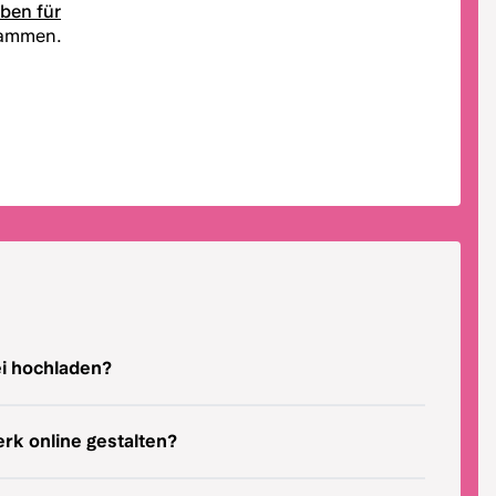
ben für
sammen.
ei hochladen?
rk online gestalten?