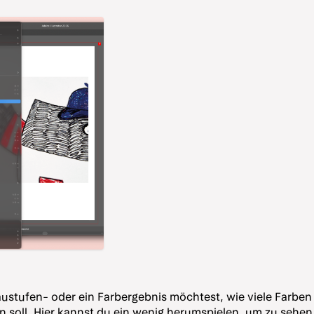
austufen- oder ein Farbergebnis möchtest, wie viele Farbe
in soll. Hier kannst du ein wenig herumspielen, um zu sehen