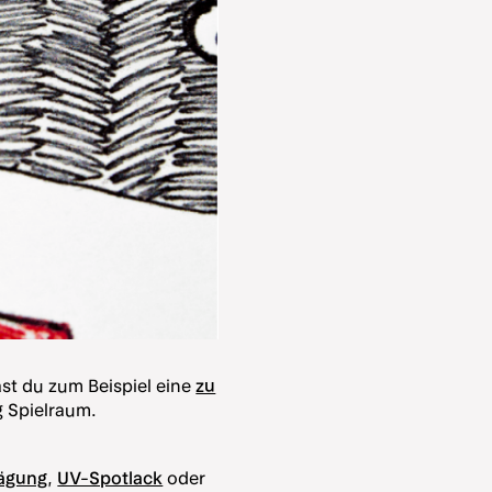
ast du zum Beispiel eine
zu
g Spielraum.
rägung
,
UV-Spotlack
oder