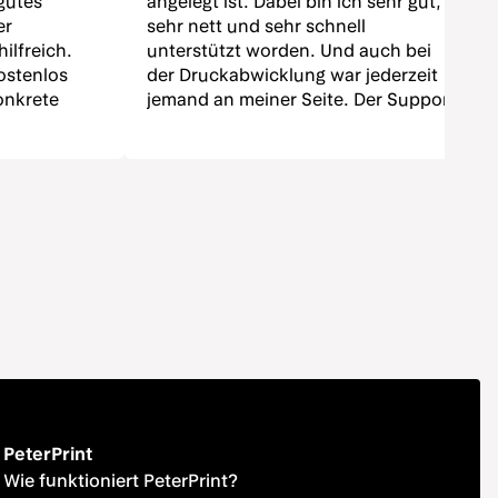
gutes
angelegt ist. Dabei bin ich sehr gut,
er
sehr nett und sehr schnell
ilfreich.
unterstützt worden. Und auch bei
ostenlos
der Druckabwicklung war jederzeit
konkrete
jemand an meiner Seite. Der Support
timales
findet auf einer sehr persönlichen
ndert
Ebene statt – kein Sprach-
hl an
Computer! Und zu guter Letzt: Das
 gut, das
Druckergebnis und die Verarbeitung
is stimmt
sind super! Und das für kleine
karten sind
Auflagenhöhen mit Stanzform!"
 geworden.
 die Karten
n und die
ll und gut
 gerne
PeterPrint
Wie funktioniert PeterPrint?