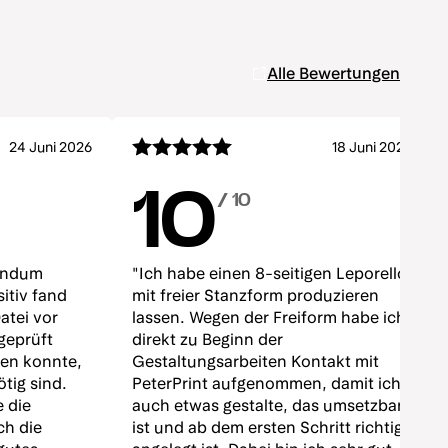
Alle Bewertungen
24 Juni 2026
18 Juni 2026
10
/ 10
rundum
"Ich habe einen 8-seitigen Leporello
itiv fand
mit freier Stanzform produzieren
atei vor
lassen. Wegen der Freiform habe ich
geprüft
direkt zu Beginn der
hen konnte,
Gestaltungsarbeiten Kontakt mit
tig sind.
PeterPrint aufgenommen, damit ich
 die
auch etwas gestalte, das umsetzbar
ch die
ist und ab dem ersten Schritt richtig