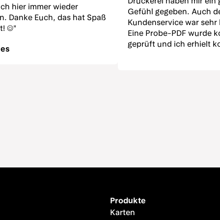
Druckerei haben mir ein 
ich hier immer wieder
Gefühl gegeben. Auch d
en. Danke Euch, das hat Spaß
Kundenservice war sehr h
! ☺️"
Eine Probe-PDF wurde k
geprüft und ich erhielt 
ees
Hinweise, was für ein op
Druckergebnis noch geä
werden sollte. Die Auswa
Papieren gefällt mir sehr
Preis-Leistungs-Verhältn
und die gedruckten Post
qualitativ hervorragend
Die Farben wirken schön,
fühlen sich hochwertig a
Lieferung erfolgte schne
verpackt. Ich werde hier
wieder bestellen. "
Produkte
Karten