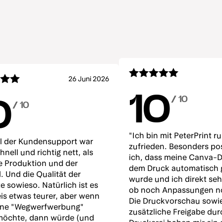
26 Juni 2026
10
/ 10
0
/ 10
"Ich bin mit PeterPrint 
 der Kundensupport war
zufrieden. Besonders pos
nell und richtig nett, als
ich, dass meine Canva-D
e Produktion und der
dem Druck automatisch 
. Und die Qualität der
wurde und ich direkt se
e sowieso. Natürlich ist es
ob noch Anpassungen nö
is etwas teurer, aber wenn
Die Druckvorschau sowie
ine "Wegwerfwerbung"
zusätzliche Freigabe dur
möchte, dann würde (und