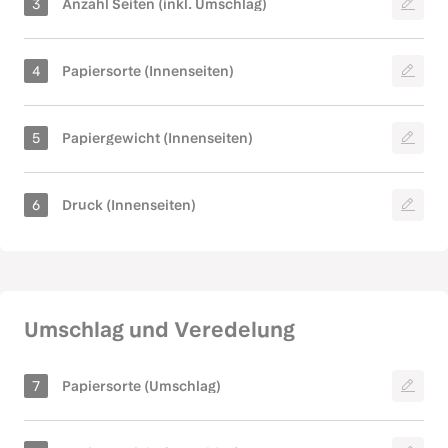
Hochformat
Querformat
Quadrat
Wähle die Gesamtseitenzahl inklusive Umschlag.
Achtung: Verwechsle Seiten nicht mit Bögen . Ein
Bogen ergibt 2 Seiten. Wenn du also 20 Bögen
möchtest, wähle 40 Seiten. Das gilt auch bei
Ist die Ausrichtung hoch, quer oder quadratisch, wenn
90 Gramm
100 Gramm
einseitigem Druck!
das Produkt geschlossen vor dir liegt?
Meistgewählt
BioPur
Blossom
115 Gramm
120 Gramm
Umschlag und Veredelung
Beidseitig Fullcolour
Beidseitig Fullcolour +
(4/4)
weiß (5/5)
130 Gramm
140 Gramm