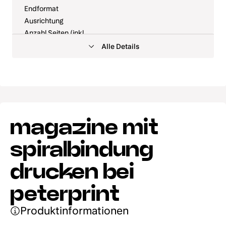
Endformat
Umschlag einseitig mit
Umschlag einseitig
320 Gramm
330 Gramm
Ausrichtung
roségoldener Folie
Silberfolie
Wähle die Papierstärke des Innenteils.
Wähle deine Papiersorte! Wir haben super viel
Weiß, Größe
Anzahl Seiten (inkl.
Weiß, Größe
Weiß, Größe
Auswahl. Wenn du magst, kannst du auch einfach
16 (25,4 mm
Umschlag)
18 (28,57 mm
20 (31,8 mm
Alle Details
unser
Musterbuch bestellen
. Oder schau dir alle
Durchmesser,
Durchmesser,
Durchmesser,
Papiersorte (Innenseiten)
Papiersorten in unserer praktischen
Papierübersicht
1:2)
1:2)
1:2)
Papiergewicht
Umschlag einseitig mit
Keine Folienprägung
an.
340 Gramm
350 Gramm
(Innenseiten)
schwarzer Folie
Umschlag
Druck (Innenseiten)
Papiersorte (Umschlag)
Weiß, Größe
Weiß, Größe 5
Weiß, Größe 6
Bilderdruck glänzend
Papiergewicht (Umschlag)
4 (6,4 mm
(7,9 mm
(9,5 mm
magazine mit
Durchmesser,
Durchmesser,
Durchmesser,
Druck (Umschlag)
Du kannst deinem Cover eine Folienprägung
400 Gramm
1:3)
1:3)
1:3)
hinzufügen. Wähle dafür unbedingt eine Papiersorte,
Spiralbindung
14 weitere Papiersorten anzeigen
spiralbindung
die für Folienprägung geeignet ist. Lies dir dazu
Farbe und Dicke der
aufmerksam die zusätzlichen
Druckdatenvorgaben
Spiralbindung
drucken bei
für Folienprägung
durch.
Vorder- und Rückseite
Weiß, Größe 7
Weiß, Größe
Weiß, Größe 9
folienkaschieren
(11,1 mm
8 (12,7 mm
(14,3 mm
Wähle die Papierstärke für den Umschlag. Ein
peterprint
Mit unserer SHD-Technik (Smart High Definition) wird
Wähle die Papiersorte für den Umschlag. Du kannst
Durchmesser,
Anzahl Designs
Durchmesser,
Durchmesser,
stärkeres Papier verleiht dem Ganzen etwas mehr
die Folienprägung noch präziser und detailreicher
dieselbe Sorte wie für den Innenteil wählen oder
1:3)
1:3)
1:3)
Stabilität und Gewicht.
aufgebracht. Ideal für feine Linien und kleine Formen.
Produktinformationen
bewusst etwas ganz anderes!
Nicht jede Papiersorte eignet sich für SHD. In diesem