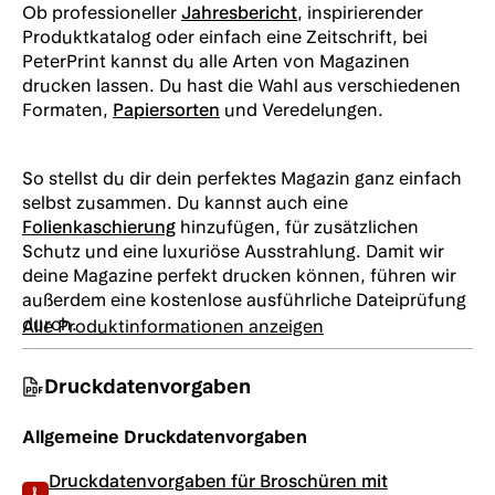
Fall nutzen wir unsere reguläre Folienprägung.
Ob professioneller
Jahresbericht
, inspirierender
Genauso schön, aber weniger geeignet für die
Produktkatalog oder einfach eine Zeitschrift, bei
Silber, Größe
Silber, Größe
Silber, Größe
allerkleinsten Details. Lies unseren
Blog über SHD
und
PeterPrint kannst du alle Arten von Magazinen
10 (16 mm
12 (19 mm
14 (22 mm
entdecke, welche Papiersorten geeignet sind und
drucken lassen. Du hast die Wahl aus verschiedenen
Durchmesser,
Durchmesser,
Durchmesser,
welche nicht.
1:2)
1:2)
1:2)
Formaten,
Papiersorten
und Veredelungen.
So stellst du dir dein perfektes Magazin ganz einfach
Silber, Größe
Silber, Größe
Silber, Größe
selbst zusammen. Du kannst auch eine
16 (25,4 mm
18 (28,57 mm
20 (31,8 mm
Folienkaschierung
hinzufügen, für zusätzlichen
Durchmesser,
Durchmesser,
Durchmesser,
Schutz und eine luxuriöse Ausstrahlung. Damit wir
1:2)
1:2)
1:2)
deine Magazine perfekt drucken können, führen wir
außerdem eine kostenlose ausführliche Dateiprüfung
durch.
Alle Produktinformationen anzeigen
Silber, Größe
Silber, Größe
Silber, Größe
4 (6,4 mm
5 (7,9 mm
6 (9,5 mm
Druckdatenvorgaben
Durchmesser,
Durchmesser,
Durchmesser,
1:3)
1:3)
1:3)
Allgemeine Druckdatenvorgaben
Druckdatenvorgaben für Broschüren mit