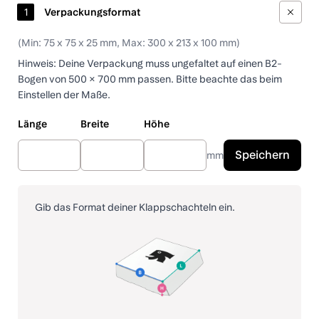
(Min: 75 x 75 x 25 mm, Max: 300 x 213 x 100 mm)
Klappschachteln
bedrucken
Hinweis: Deine Verpackung muss ungefaltet auf einen B2-
Bogen von 500 × 700 mm passen. Bitte beachte das beim
Einstellen der Maße.
Länge
Breite
Höhe
Speichern
mm
Gib das Format deiner Klappschachteln ein.