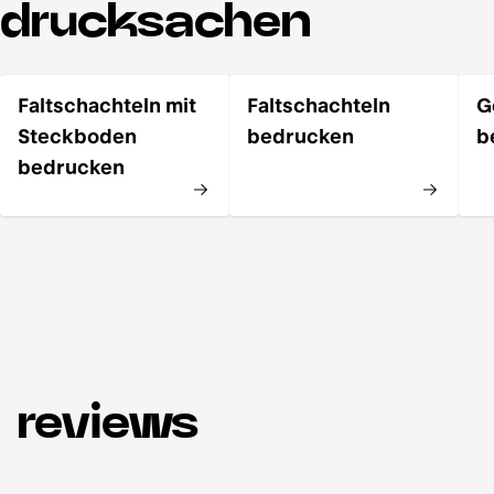
drucksachen
welche nicht.
Faltschachteln mit
Faltschachteln
G
Steckboden
bedrucken
b
bedrucken
reviews