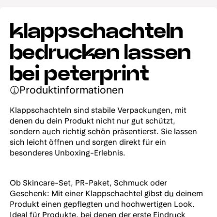
Einseitige
Einseitige
klappschachteln
Folienprägung
Folienprägung
Ozeanblau
Ozeanblau (SHD)
bedrucken lassen
bei peterprint
Einseitige
Einseitige
Folienprägung Rot
Folienprägung Rot
Produktinformationen
(SHD)
Klappschachteln sind stabile Verpackungen, mit
denen du dein Produkt nicht nur gut schützt,
Einseitige
Einseitige
Folienprägung
Folienprägung
sondern auch richtig schön präsentierst. Sie lassen
Roségold
Roségold (SHD)
sich leicht öffnen und sorgen direkt für ein
besonderes Unboxing-Erlebnis.
Einseitige
Einseitige
Folienprägung Silber
Ob Skincare-Set, PR-Paket, Schmuck oder
Folienprägung Silber
(SHD)
Geschenk: Mit einer Klappschachtel gibst du deinem
Produkt einen gepflegten und hochwertigen Look.
Ideal für Produkte, bei denen der erste Eindruck