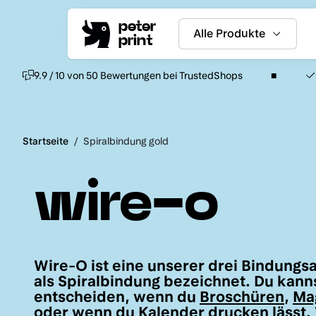
peter
Alle Produkte
print
9.9 / 10 von 50 Bewertungen bei TrustedShops
Startseite
/
Spiralbindung gold
wire-o
Wire-O ist eine unserer drei Bindungs
als Spiralbindung bezeichnet. Du kann
entscheiden, wenn du
Broschüren
,
Ma
oder wenn du
Kalender drucken
lässt.