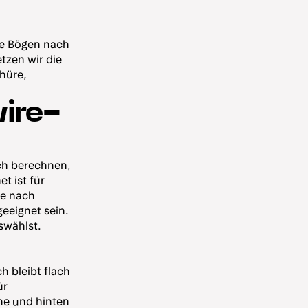
ie Bögen nach
tzen wir die
chüre,
wire-
ich berechnen,
t ist für
je nach
eeignet sein.
uswählst.
h bleibt flach
ür
ne und hinten