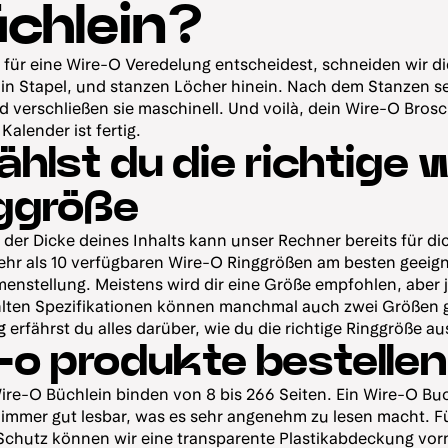
üchlein?
für eine Wire-O Veredelung entscheidest, schneiden wir d
n Stapel, und stanzen Löcher hinein. Nach dem Stanzen se
nd verschließen sie maschinell. Und voilà, dein Wire-O Bros
alender ist fertig.
hlst du die richtige 
nggröße
 der Dicke deines Inhalts kann unser Rechner bereits für d
hr als 10 verfügbaren Wire-O Ringgrößen am besten geeigne
nstellung. Meistens wird dir eine Größe empfohlen, aber 
lten Spezifikationen können manchmal auch zwei Größen g
g
erfährst du alles darüber, wie du die richtige Ringgröße a
-o produkte bestellen
re-O Büchlein binden von 8 bis 266 Seiten. Ein Wire-O Buc
t immer gut lesbar, was es sehr angenehm zu lesen macht. F
Schutz können wir eine transparente Plastikabdeckung vor