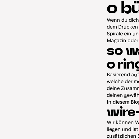
o b
Wenn du dich 
dem Drucken i
Spirale ein u
Magazin oder K
so wä
o ri
Basierend auf
welche der me
deine Zusamme
deinen gewäh
In
diesem Blo
wire
Wir können Wi
liegen und is
zusätzlichen 