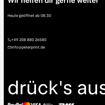
Wir helfen dir gerne weiter
+49 208 880 26580
info@peterprint.de
drück's au