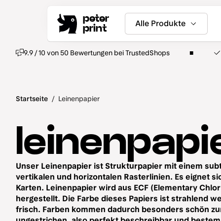
peter
Alle Produkte
print
9.9 / 10 von 50 Bewertungen bei TrustedShops
Startseite
/
Leinenpapier
leinenpapi
Unser Leinenpapier ist Strukturpapier mit einem subt
vertikalen und horizontalen Rasterlinien. Es eignet si
Karten. Leinenpapier wird aus ECF (Elementary Chlori
hergestellt. Die Farbe dieses Papiers ist strahlend w
frisch. Farben kommen dadurch besonders schön zur 
ungestrichen, also perfekt beschreibbar und bestempe