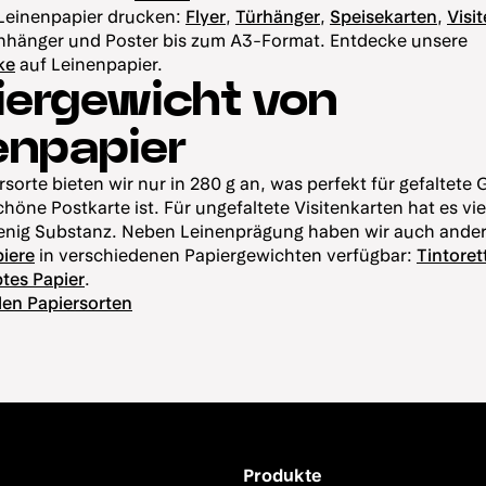
 Leinenpapier drucken:
Flyer
,
Türhänger
,
Speisekarten
,
Visi
Anhänger und Poster bis zum A3-Format. Entdecke unsere
ke
auf Leinenpapier.
iergewicht von
enpapier
rsorte bieten wir nur in 280 g an, was perfekt für gefaltete
chöne Postkarte ist. Für ungefaltete Visitenkarten hat es vie
enig Substanz. Neben Leinenprägung haben wir auch ande
iere
in verschiedenen Papiergewichten verfügbar:
Tintore
tes Papier
.
den Papiersorten
Produkte