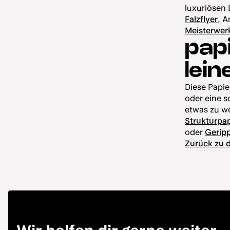
luxuriösen
Falzflyer
, 
Meisterwer
pap
lein
Diese Papie
oder eine s
etwas zu w
Strukturpap
oder
Geripp
Zurück zu 