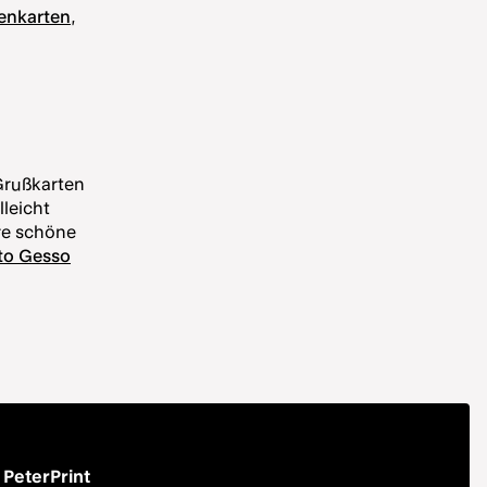
tenkarten
,
 Grußkarten
lleicht
re schöne
tto Gesso
PeterPrint