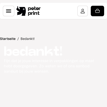
peter
print
Startseite
/
Bedankt!
bedankt!
Fijn dat je jouw interesse in verpakkingen op maat
hebt doorgegeven. Zo weten we of ons aanbod
aansluit bij jouw wensen.